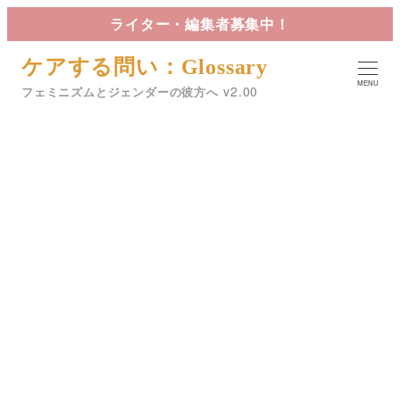
メ
ライター・編集者募集中！
イ
ケアする問い：Glossary
ン
MENU
コ
フェミニズムとジェンダーの彼方へ
ン
テ
ン
ツ
へ
スタートアップ
移
動