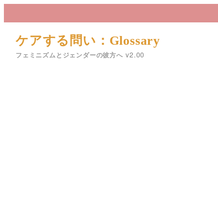
メ
イ
ン
ケアする問い：Glossary
コ
フェミニズムとジェンダーの彼方へ
ン
テ
ン
ツ
へ
移
動