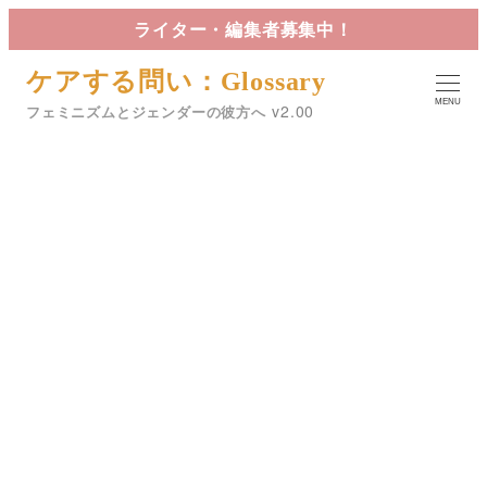
メ
ライター・編集者募集中！
イ
ケアする問い：Glossary
ン
MENU
コ
フェミニズムとジェンダーの彼方へ
ン
テ
ン
ツ
へ
アドボカシー
移
動