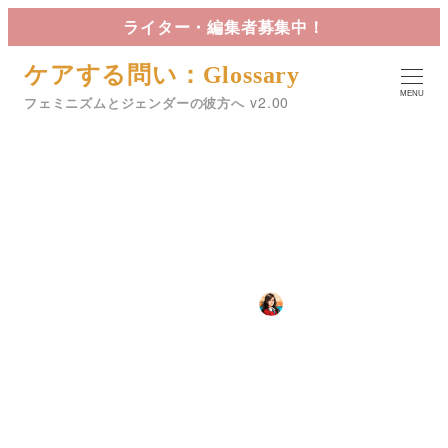
メ
ライター・編集者募集中！
イ
ケアする問い：Glossary
ン
MENU
コ
フェミニズムとジェンダーの彼方へ
ン
テ
ン
ツ
マンスプレッド
へ
移
動
カテゴリー
2024年8月29日
星詠
Glossary
投稿日
著
者