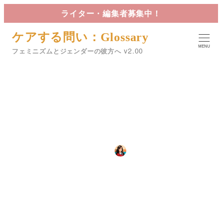
メ
ライター・編集者募集中！
イ
ケアする問い：Glossary
ン
MENU
コ
フェミニズムとジェンダーの彼方へ
ン
テ
ン
ツ
女性弁護士の誕生
へ
移
動
カテゴリー
2024年10月8日
星詠
13 学術と科学
投稿日
著
者