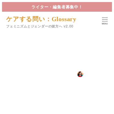
メ
ライター・編集者募集中！
イ
ケアする問い：Glossary
ン
MENU
コ
フェミニズムとジェンダーの彼方へ
ン
テ
ン
ツ
女性の男性依存について
へ
移
2025年1月19日
2025年2月17日
星詠
動
投稿日
更新日
著
カテゴリー
カテゴリー
カテゴリー
02. 身体と病
Glossary
ZINE
者