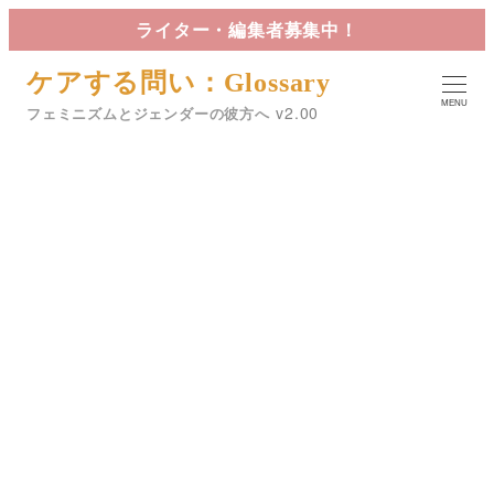
メ
ライター・編集者募集中！
イ
ケアする問い：Glossary
ン
MENU
コ
フェミニズムとジェンダーの彼方へ
ン
テ
ン
ツ
へ
セックスワーク
移
動