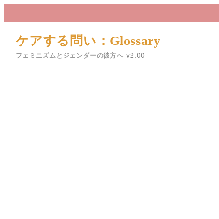
メ
イ
ン
ケアする問い：Glossary
コ
フェミニズムとジェンダーの彼方へ
ン
テ
ン
ツ
へ
移
動