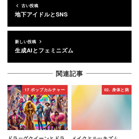
古い投稿
地下アイドルとSNS
新しい投稿
生成AIとフェミニズム
関連記事
17 ポップカルチャー
02. 身体と病
ドラッグクイーンとドラ
メイクとルッキズム