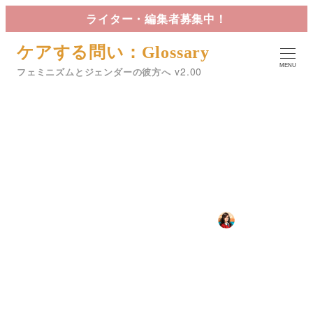
メ
ライター・編集者募集中！
イ
ケアする問い：Glossary
ン
MENU
コ
フェミニズムとジェンダーの彼方へ
ン
テ
ン
ボディポジティブとボディ
ツ
へ
ニュートラル
移
動
2024年11月3日
2024年12月26日
星詠
投稿日
更新日
著
カテゴリー
カテゴリー
カテゴリー
02. 身体と病
Glossary
ZINE
者