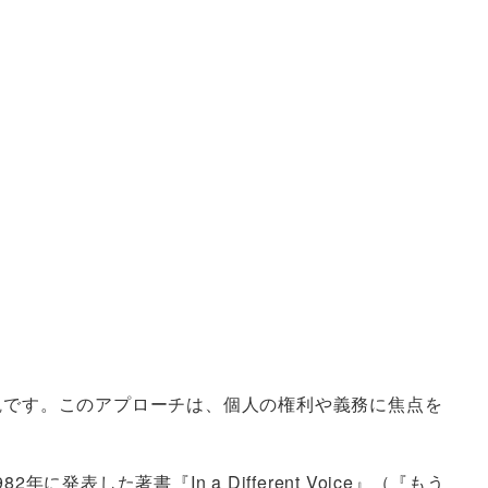
者
倫理観です。このアプローチは、個人の権利や義務に焦点を
表した著書『In a Different Voice』（『もう