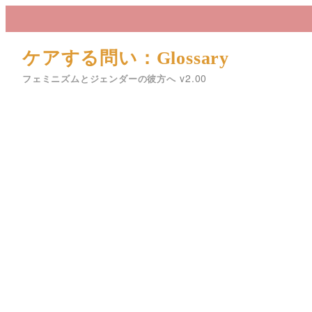
メ
イ
ン
ケアする問い：Glossary
コ
フェミニズムとジェンダーの彼方へ
ン
テ
ン
ツ
へ
移
動