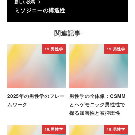
新しい投稿
ミソジニーの構造性
関連記事
19.男性学
19.男性学
2025年の男性学のフレー
男性学の全体像：CSMM
ムワーク
とヘゲモニック男性性で
探る加害性と被抑圧性
19.男性学
19.男性学