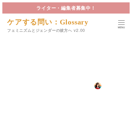
メ
ライター・編集者募集中！
イ
ケアする問い：Glossary
ン
MENU
コ
フェミニズムとジェンダーの彼方へ
ン
テ
ン
ツ
国際男性デー
へ
移
2024年11月19日
2024年12月26日
星詠
動
投稿日
更新日
著
カテゴリー
カテゴリー
カテゴリー
19.男性学
Glossary
ZINE
者