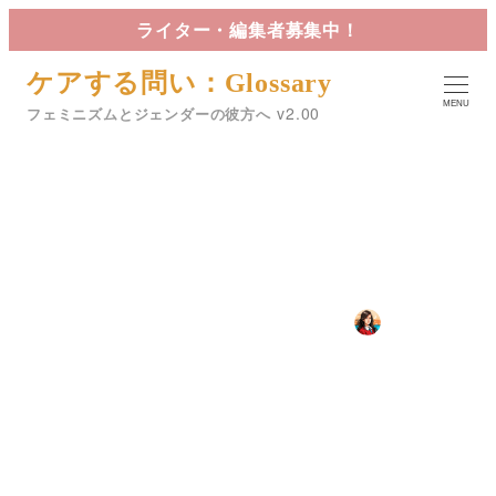
メ
ライター・編集者募集中！
イ
ケアする問い：Glossary
ン
MENU
コ
フェミニズムとジェンダーの彼方へ
ン
テ
ン
ツ
ミソジニーの構造性
へ
移
2024年11月20日
2024年12月26日
星詠
動
投稿日
更新日
著
カテゴリー
カテゴリー
カテゴリー
01.ジェンダー
Glossary
ZINE
者