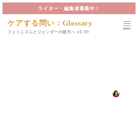
メ
ライター・編集者募集中！
イ
ケアする問い：Glossary
ン
MENU
コ
フェミニズムとジェンダーの彼方へ
ン
テ
ン
ツ
セックス
へ
移
動
2023年10月18日
2024年8月20日
星詠
投稿日
更新日
著
者