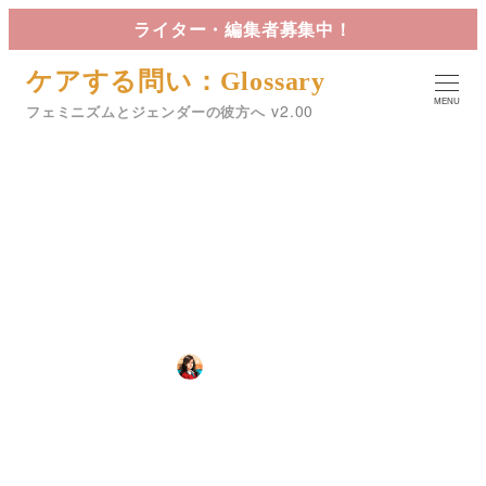
メ
ライター・編集者募集中！
イ
ケアする問い：Glossary
ン
MENU
コ
フェミニズムとジェンダーの彼方へ
ン
テ
アナーカ・フェミニズムー国
ン
ツ
家やシステムを超えるアナー
へ
キズムとの戯れ
移
動
カテゴリー
2025年2月17日
星詠
10.国家・政治・戦争
投稿日
著
カテゴリー
18 社会運動
者