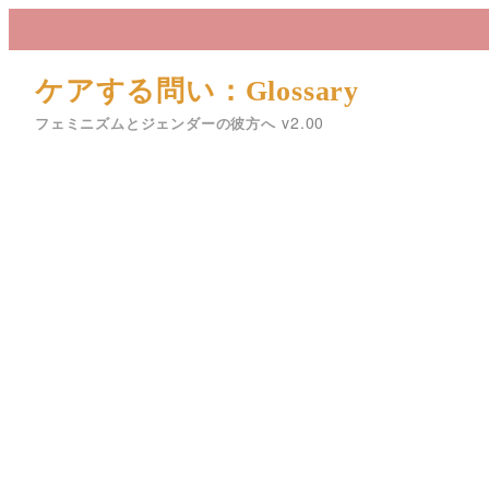
メ
イ
ン
ケアする問い：Glossary
コ
フェミニズムとジェンダーの彼方へ
ン
テ
ン
ツ
へ
移
動