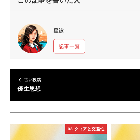
星詠
記事一覧
古い投稿
優生思想
03.クィアと交差性